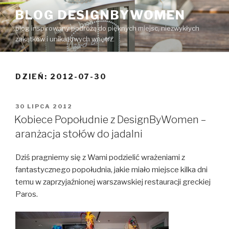
Przejdź
BLOG DESIGNBYWOMEN
do
blog inspirowany podróżą do pięknych miejsc, niezwykłych
treści
zakątków i unikatowych wnętrz.
DZIEŃ: 2012-07-30
OPUBLIKOWANE
30 LIPCA 2012
W
Kobiece Popołudnie z DesignByWomen –
aranżacja stołów do jadalni
Dziś pragniemy się z Wami podzielić wrażeniami z
fantastycznego popołudnia, jakie miało miejsce kilka dni
temu w zaprzyjaźnionej warszawskiej restauracji greckiej
Paros.