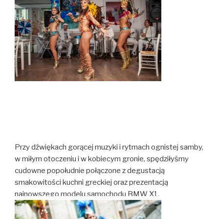
Przy dźwiękach gorącej muzyki i rytmach ognistej samby,
w miłym otoczeniu i w kobiecym gronie, spędziłyśmy
cudowne popołudnie połączone z degustacją
smakowitości kuchni greckiej oraz prezentacją
najnowszego modelu samochodu BMW X1.