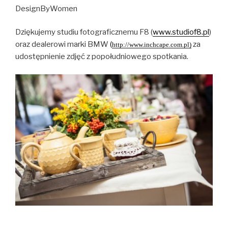
DesignByWomen
Dziękujemy studiu fotograficznemu F8 (
www.studiof8.pl
)
oraz dealerowi marki BMW
(
za
http://www.inchcape.com.pl)
udostępnienie zdjęć z popołudniowego spotkania.