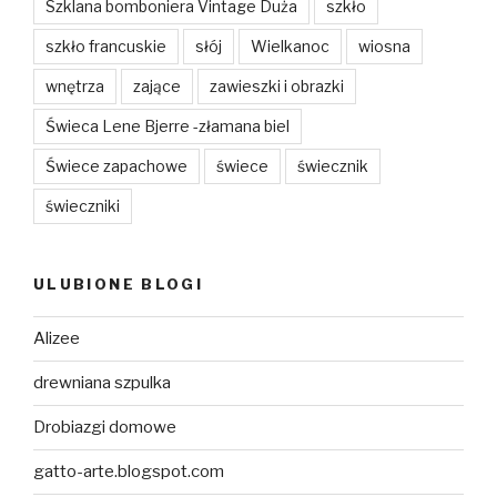
Szklana bomboniera Vintage Duża
szkło
szkło francuskie
słój
Wielkanoc
wiosna
wnętrza
zające
zawieszki i obrazki
Świeca Lene Bjerre -złamana biel
Świece zapachowe
świece
świecznik
świeczniki
ULUBIONE BLOGI
Alizee
drewniana szpulka
Drobiazgi domowe
gatto-arte.blogspot.com