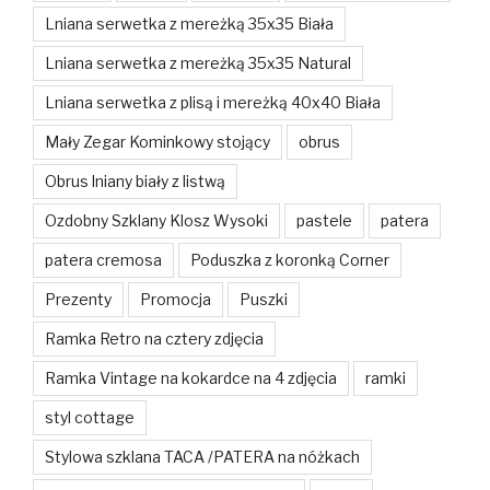
Lniana serwetka z mereżką 35x35 Biała
Lniana serwetka z mereżką 35x35 Natural
Lniana serwetka z plisą i mereżką 40x40 Biała
Mały Zegar Kominkowy stojący
obrus
Obrus lniany biały z listwą
Ozdobny Szklany Klosz Wysoki
pastele
patera
patera cremosa
Poduszka z koronką Corner
Prezenty
Promocja
Puszki
Ramka Retro na cztery zdjęcia
Ramka Vintage na kokardce na 4 zdjęcia
ramki
styl cottage
Stylowa szklana TACA /PATERA na nóżkach